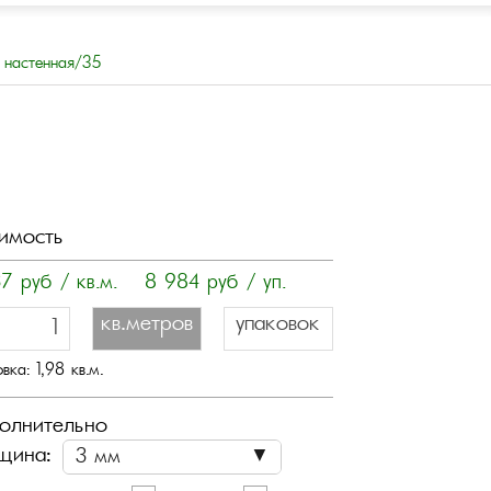
 настенная/35
имость
37
руб / кв.м.
8 984
руб / уп.
кв.метров
упаковок
овка:
1,98
кв.м.
олнительно
щина: