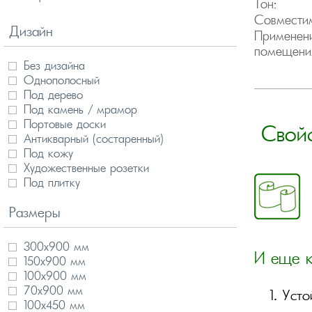
Тон:
Совместим
Дизайн
Применени
помещени
Без дизайна
Однополосный
Под дерево
Под камень / мрамор
Портовые доски
Свой
Антикварный (состаренный)
Под кожу
Художественные розетки
Под плитку
3D дизайн
Размеры
Мозаика
Модули
Панно
300х900 мм
И еще к
150х900 мм
100х900 мм
70х900 мм
Усто
100х450 мм