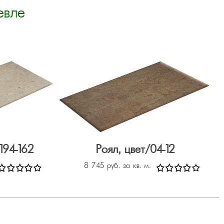
евле
194-162
Роял, цвет/04-12
8 745 руб. за кв. м.