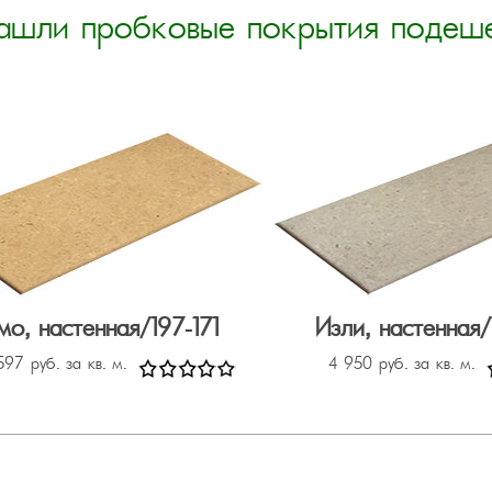
ашли пробковые покрытия подеш
о, настенная/197-171
Изли, настенная/
597 руб. за кв. м.
4 950 руб. за кв. м.