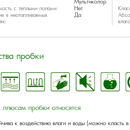
Мультиколор
Нет
ость с теплыми полами:
Клас
Да
е в неотапливаемых
Абсо
ях:
влаг
ства пробки
 плюсам пробки относятся
йчива к воздействию влаги и воды (можно класть в 