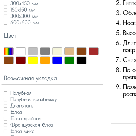
Гипп
300х450 мм
150х150 мм
Обла
300х300 мм
600х600 мм
Неск
Высо
Цвет
Длит
покр
Сниж
По о
преп
Возможная укладка
Позв
Палубная
расп
Палубная вразбежку
Диагональ
Ёлка
Ёлка двойная
Французская ёлка
Ёлка микс