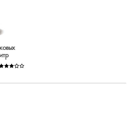
ковых
итр