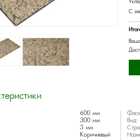
Укла
С за
Итог
Ваша
Дост
ктеристики
600 мм
Фаск
300 мм
Вид:
3 мм
Стра
Коричневый
Назн