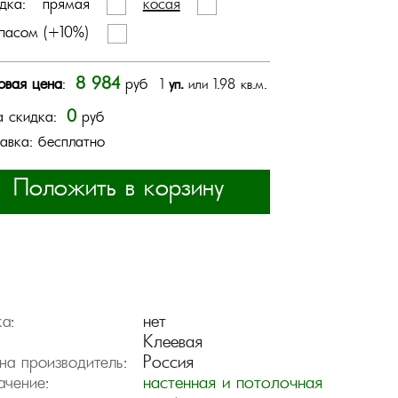
дка:
прямая
косая
пасом (+10%)
8 984
овая цена
:
руб
1
уп.
или 1.98 кв.м.
0
 скидка:
руб
авка: бесплатно
Положить в корзину
нет
а:
Клеевая
Россия
на производитель:
настенная и потолочная
ачение: