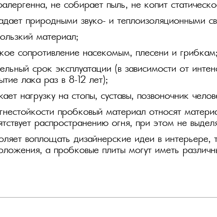
оалергенна, не собирает пыль, не копит статическо
дает природными звуко- и теплоизоляционными св
ользкий материал;
кое сопротивление насекомым, плесени и грибкам
ельный срок эксплуатации (в зависимости от инте
ытие лака раз в 8–12 лет);
ает нагрузку на стопы, суставы, позвоночник челов
гнестойкости пробковый материал относят материа
ятствует распространению огня, при этом не выдел
оляет воплощать дизайнерские идеи в интерьере, т
оложения, а пробковые плиты могут иметь различн