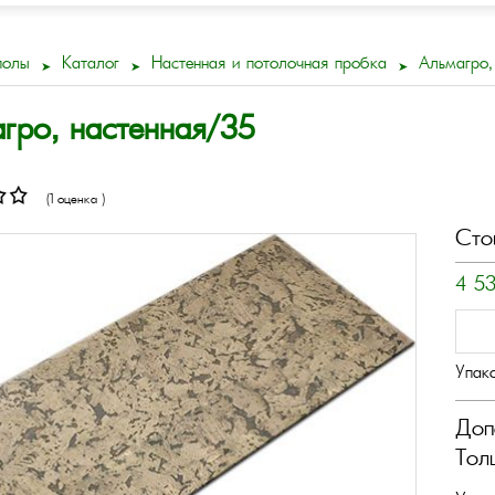
полы
Каталог
Настенная и потолочная пробка
Альмагро,
гро, настенная/35
(1 оценка )
Сто
4 5
Упак
Доп
Тол