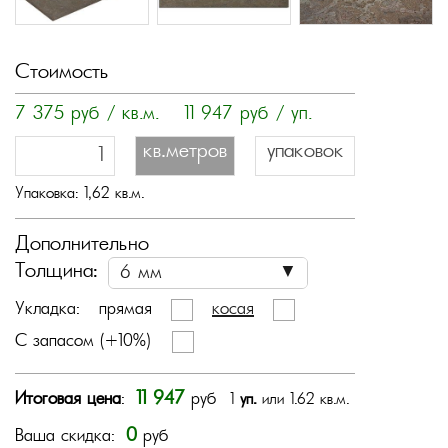
Стоимость
7 375
руб / кв.м.
11 947
руб / уп.
кв.метров
упаковок
Упаковка:
1,62
кв.м.
Дополнительно
Толщина:
Укладка:
прямая
косая
С запасом (+10%)
11 947
Итоговая цена
:
руб
1
уп.
или 1.62 кв.м.
0
Ваша скидка:
руб