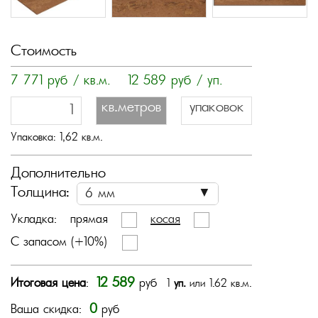
Стоимость
7 771
руб / кв.м.
12 589
руб / уп.
кв.метров
упаковок
Упаковка:
1,62
кв.м.
Дополнительно
Толщина:
Укладка:
прямая
косая
С запасом (+10%)
12 589
Итоговая цена
:
руб
1
уп.
или 1.62 кв.м.
0
Ваша скидка:
руб