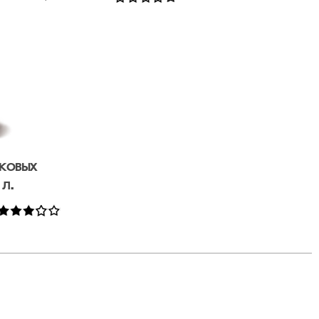
ковых
л.