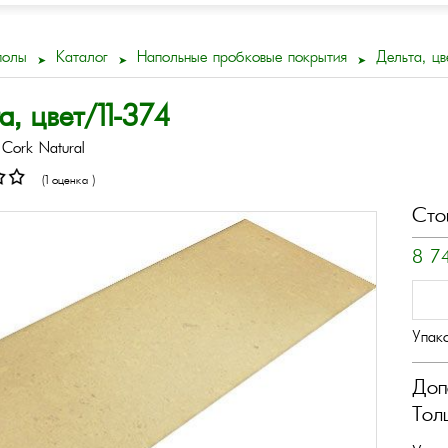
полы
Каталог
Напольные пробковые покрытия
Дельта, цв
а, цвет/11-374
Cork Natural
(1 оценка )
Сто
8 7
Упак
Доп
Тол