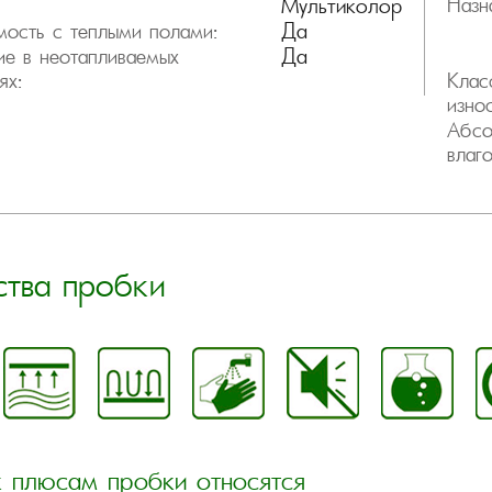
Мультиколор
Назн
Да
ость с теплыми полами:
Да
е в неотапливаемых
ях:
Клас
изно
Абсо
влаг
ства пробки
 плюсам пробки относятся