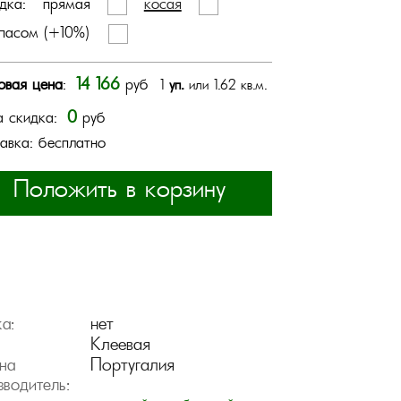
дка:
прямая
косая
пасом (+10%)
14 166
овая цена
:
руб
1
уп.
или 1.62 кв.м.
0
 скидка:
руб
авка: бесплатно
Положить в корзину
нет
а:
Клеевая
Португалия
на
зводитель: