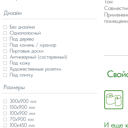
Тон:
Совместим
Дизайн
Применени
помещени
Без дизайна
Однополосный
Под дерево
Под камень / мрамор
Портовые доски
Антикварный (состаренный)
Под кожу
Художественные розетки
Свой
Под плитку
3D дизайн
Размеры
Мозаика
Модули
Панно
300х900 мм
150х900 мм
100х900 мм
70х900 мм
И еще к
100х450 мм