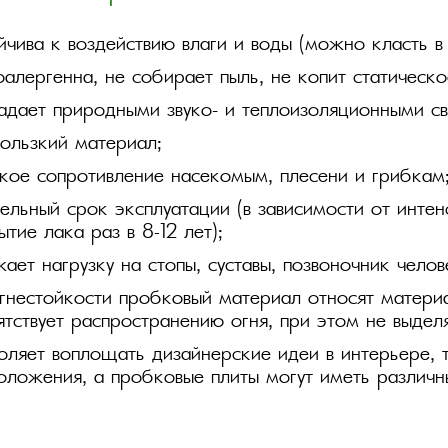
йчива к воздействию влаги и воды (можно класть в 
оалергенна, не собирает пыль, не копит статическо
дает природными звуко- и теплоизоляционными св
ользкий материал;
кое сопротивление насекомым, плесени и грибкам
ельный срок эксплуатации (в зависимости от инте
ытие лака раз в 8–12 лет);
ает нагрузку на стопы, суставы, позвоночник челов
гнестойкости пробковый материал относят материа
ятствует распространению огня, при этом не выдел
оляет воплощать дизайнерские идеи в интерьере, т
оложения, а пробковые плиты могут иметь различн