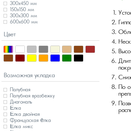
300х450 мм
150х150 мм
Усто
300х300 мм
600х600 мм
Гипп
Обла
Цвет
Неск
Высо
Длит
покр
Возможная укладка
Сниж
По о
Палубная
преп
Палубная вразбежку
Диагональ
Позв
Ёлка
расп
Ёлка двойная
Французская ёлка
Ёлка микс