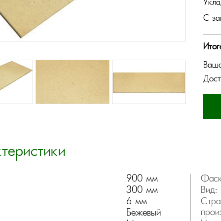
Укла
С за
Итог
Ваша
Дост
ктеристики
900 мм
Фаск
300 мм
Вид:
6 мм
Стра
Бежевый
прои