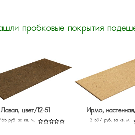
ашли пробковые покрытия подеш
Лавал, цвет/12-51
Ирмо, настенная/
765 руб. за кв. м.
3 597 руб. за кв. м.