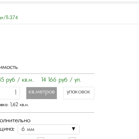
ет/11-374
имость
45
руб / кв.м.
14 166
руб / уп.
кв.метров
упаковок
овка:
1,62
кв.м.
олнительно
щина: