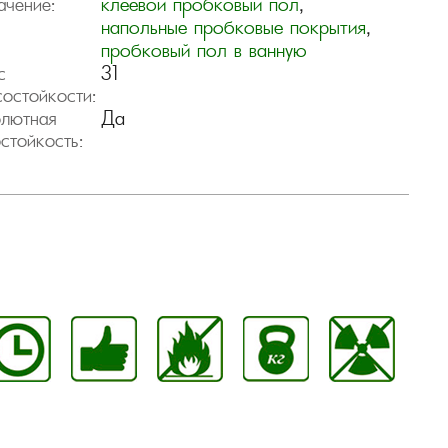
клеевой пробковый пол
,
ачение:
напольные пробковые покрытия
,
пробковый пол в ванную
31
с
состойкости:
Да
лютная
остойкость: