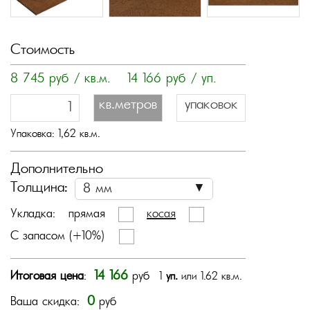
Стоимость
8 745
руб / кв.м.
14 166
руб / уп.
кв.метров
упаковок
Упаковка:
1,62
кв.м.
Дополнительно
Толщина:
Укладка:
прямая
косая
С запасом (+10%)
14 166
Итоговая цена
:
руб
1
уп.
или 1.62 кв.м.
0
Ваша скидка:
руб